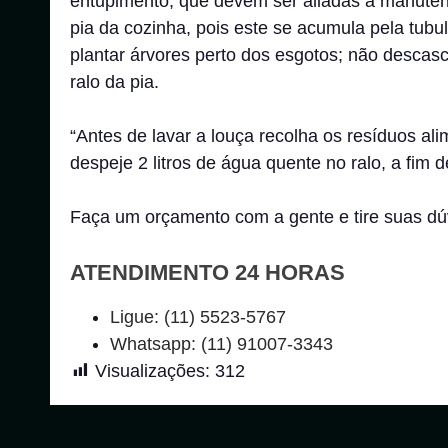
entupimento, que devem ser aliadas a manutenç
pia da cozinha, pois este se acumula pela tubu
plantar árvores perto dos esgotos; não descas
ralo da pia.
“Antes de lavar a louça recolha os resíduos a
despeje 2 litros de água quente no ralo, a fim 
Faça um orçamento com a gente e tire suas dú
ATENDIMENTO 24 HORAS
Ligue: (11) 5523-5767
Whatsapp: (11) 91007-3343
Visualizações:
312