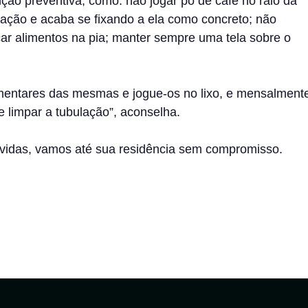
ão preventiva, como: não jogar pó de café no ralo da
lação e acaba se fixando a ela como concreto; não
car alimentos na pia; manter sempre uma tela sobre o
limentares das mesmas e jogue-os no lixo, e mensalment
de limpar a tubulação”, aconselha.
vidas, vamos até sua residência sem compromisso.