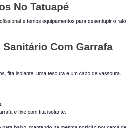
os No Tatuapé
ofissional
e temos equipamentos para desentupir o ralo
 Sanitário Com Garrafa
ros, fita isolante, uma tesoura e um cabo de vassoura.
o.
afa e fixe com fita isolante.
e para baixo, mantendo na mesma posição por cerca de