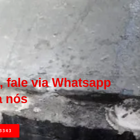
 fale via Whatsapp
a nós
3343