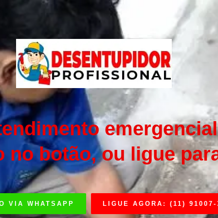
tendimento emergencial,
o no botão, ou ligue par
O VIA WHATSAPP
LIGUE AGORA: (11) 91007-