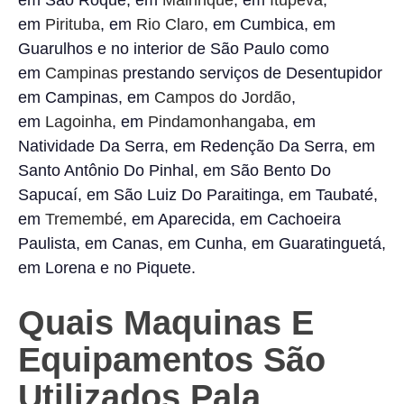
em São Roque, em
Mairinque
, em
Itupeva
,
em
Pirituba
, em
Rio Claro
, em Cumbica, em
Guarulhos e no interior de São Paulo como
em
Campinas
prestando serviços de Desentupidor
em Campinas, em
Campos do Jordão
,
em
Lagoinha
, em
Pindamonhangaba
, em
Natividade Da Serra, em Redenção Da Serra, em
Santo Antônio Do Pinhal, em São Bento Do
Sapucaí, em São Luiz Do Paraitinga, em Taubaté,
em
Tremembé
, em Aparecida, em Cachoeira
Paulista, em Canas, em Cunha, em Guaratinguetá,
em Lorena e no Piquete.
Quais Maquinas E
Equipamentos São
Utilizados Pala